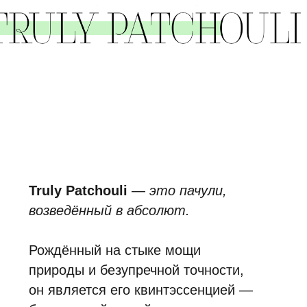
Рождённый на стыке мощи
природы и безупречной точности,
он является его квинтэссенцией —
бархатистой, сухой и кристально
чистой.
Звучание аромата рождается из
переплетения
пачули
, дымчатой
смолы гваякового дерева
и
холодного мерцания
металла
,
покоящихся на тёплом, сияющем
основании
мускуса
и
амбры
.
Молекулярная дистилляция, подобно
алхимии, превращает грубую
материю в лёгкое дуновение, являя
идеальную суть пачули —
горячую
,
манящую
,
тактильную
и лишённую
тяжести.
Мы создавали его для тех, кто ищет в
парфюмерии не образ, а откровение.
Где природная
мощь
, очищенная до