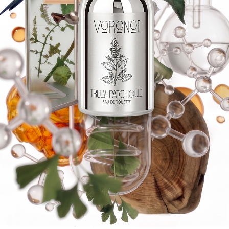
Truly Patchouli
—
это пачули,
возведённый в абсолют.