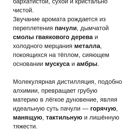
самой своей сердцевины, становится
новой формой
роскоши
.