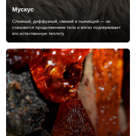
Мускус
Сложный, диффузный, свежий и пьянящий — он
становится продолжением тела и мягко подчёркивает
его естественную теплоту
Мудборды ароматов VORONOI
-
способ понять атмосферу и
настроение запахов, когда одних слов
недостаточно.